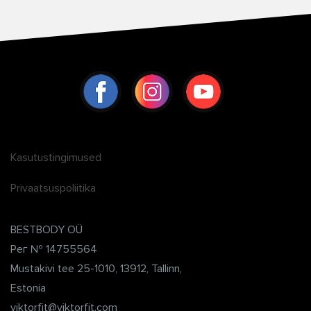
Kasutustingimused
Privaatsuspoliitika
BESTBODY OÜ
Рег № 14755564
Mustakivi tee 25-1010, 13912, Tallinn,
Estonia
viktorfit@viktorfit.com